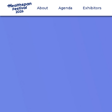
About
Agenda
Exhibitors